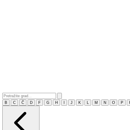
B
C
Č
D
F
G
H
I
J
K
L
M
N
O
P