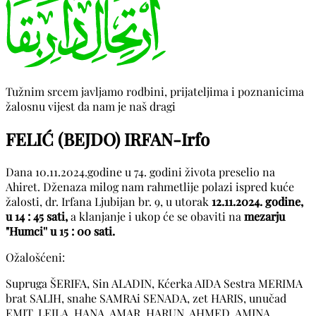
Tužnim srcem javljamo rodbini, prijateljima i poznanicima
žalosnu vijest da nam je naš dragi
FELIĆ (BEJDO) IRFAN-Irfo
Dana 10.11.2024.godine u 74. godini života preselio na
Ahiret. Dženaza milog nam rahmetlije polazi ispred kuće
žalosti, dr. Irfana Ljubijan br. 9, u utorak
12.11.2024. godine,
u 14 : 45 sati,
a klanjanje i ukop će se obaviti na
mezarju
"Humci'' u 15 : 00 sati.
Ožalošćeni:
Supruga ŠERIFA, Sin ALADIN, Kćerka AIDA Sestra MERIMA
brat SALIH, snahe SAMRAi SENADA, zet HARIS, unučad
EMIT, LEJLA, HANA, AMAR, HARUN, AHMED, AMINA,