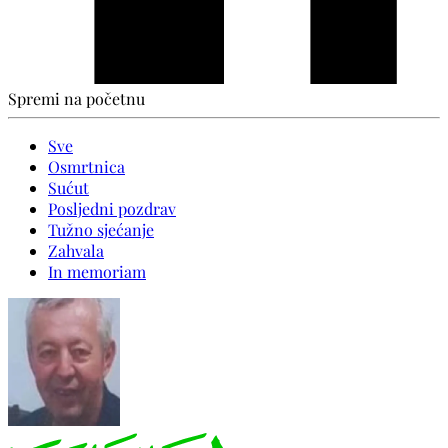
Spremi na početnu
Sve
Osmrtnica
Sućut
Posljedni pozdrav
Tužno sjećanje
Zahvala
In memoriam