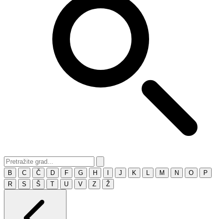
B
C
Č
D
F
G
H
I
J
K
L
M
N
O
P
R
S
Š
T
U
V
Z
Ž