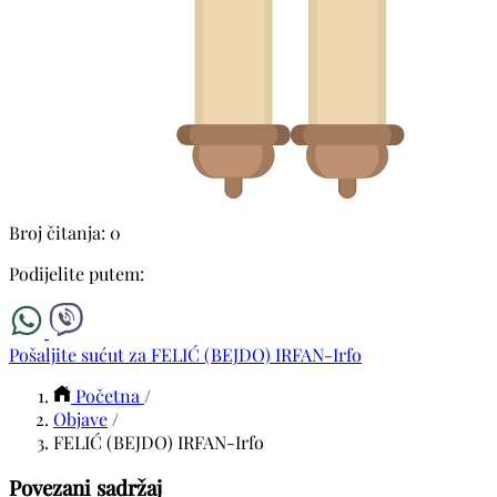
Broj čitanja: 0
Podijelite putem:
Pošaljite sućut za FELIĆ (BEJDO) IRFAN-Irfo
Početna
/
Objave
/
FELIĆ (BEJDO) IRFAN-Irfo
Povezani sadržaj