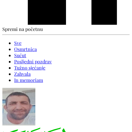
Spremi na početnu
Sve
Osmrtnica
Sućut
Posljedni pozdrav
Tužno sjećanje
Zahvala
In memoriam