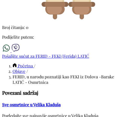
Broj čitanja: 0
Podijelite putem:
Pošaljite sućut za FERID - FEKI (Ferida) LATIĆ
Početna
/
Objave
/
FERID, u narodu poznatiji kao FEKI iz Dolova -Barake
LATIĆ - Osmrtnica
Povezani sadržaj
Sve osmrtnice u Velika Kladuša
Pogledajte sve najnovije osmrtnice u Velika Kladuša