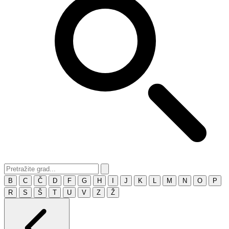
B
C
Č
D
F
G
H
I
J
K
L
M
N
O
P
R
S
Š
T
U
V
Z
Ž