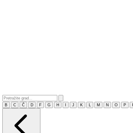
B
C
Č
D
F
G
H
I
J
K
L
M
N
O
P