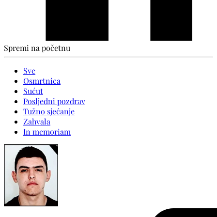
Spremi na početnu
Sve
Osmrtnica
Sućut
Posljedni pozdrav
Tužno sjećanje
Zahvala
In memoriam