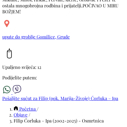
ostala mnogobrojna rodbina i prijatelji.POČIVAO U MIRU
BOŽJEM!
upute do groblje Gomilice, Grude
Upaljeno svijeća: 12
Podijelite putem:
Pošaljite sućut za Filip (pok. Marija-Živoje) Ćorluka – Ipa
Početna
/
Objave
/
Filip Ćorluka – Ipa (2002-2025) - Osmrtnica