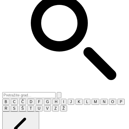
B
C
Č
D
F
G
H
I
J
K
L
M
N
O
P
R
S
Š
T
U
V
Z
Ž