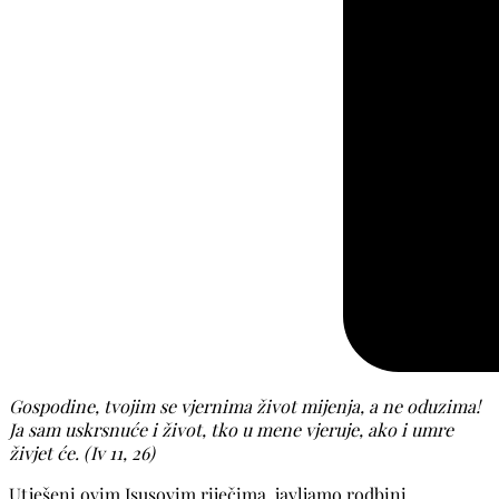
Gospodine, tvojim se vjernima život mijenja, a ne oduzima!
Ja sam uskrsnuće i život, tko u mene vjeruje, ako i umre
živjet će. (Iv 11, 26)
Utješeni ovim Isusovim riječima, javljamo rodbini,