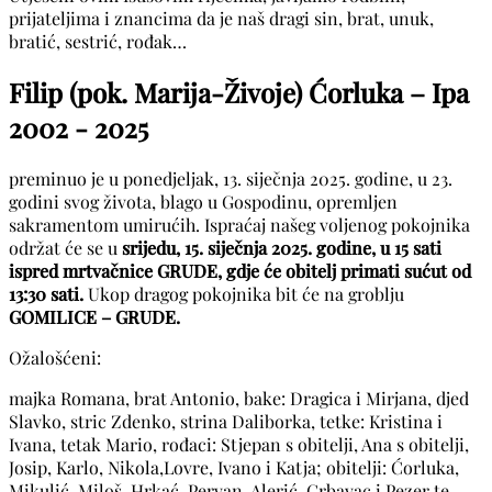
prijateljima i znancima da je naš dragi sin, brat, unuk,
bratić, sestrić, rođak…
Filip (pok. Marija-Živoje) Ćorluka – Ipa
2002 - 2025
preminuo je u ponedjeljak, 13. siječnja 2025. godine, u 23.
godini svog života, blago u Gospodinu, opremljen
sakramentom umirućih. Ispraćaj našeg voljenog pokojnika
održat će se u
srijedu, 15. siječnja 2025. godine, u 15 sati
ispred mrtvačnice GRUDE, gdje će obitelj primati sućut od
13:30 sati.
Ukop dragog pokojnika bit će na groblju
GOMILICE – GRUDE.
Ožalošćeni:
majka Romana, brat Antonio, bake: Dragica i Mirjana, djed
Slavko, stric Zdenko, strina Daliborka, tetke: Kristina i
Ivana, tetak Mario, rođaci: Stjepan s obitelji, Ana s obitelji,
Josip, Karlo, Nikola,Lovre, Ivano i Katja; obitelji: Ćorluka,
Mikulić, Miloš, Hrkać, Pervan, Alerić, Grbavac i Pezer te