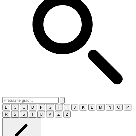
B
C
Č
D
F
G
H
I
J
K
L
M
N
O
P
R
S
Š
T
U
V
Z
Ž