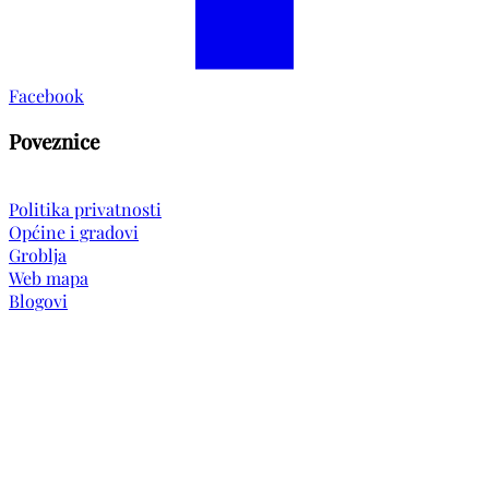
Facebook
Poveznice
Politika privatnosti
Općine i gradovi
Groblja
Web mapa
Blogovi