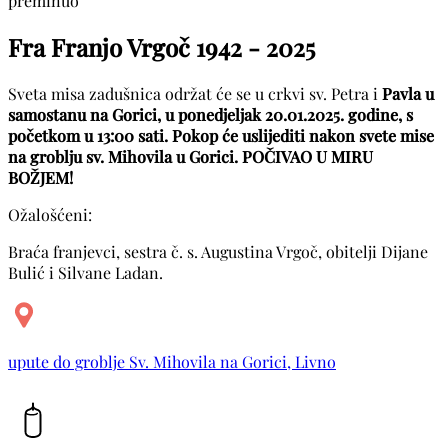
preminuo
Fra Franjo Vrgoč
1942 - 2025
Sveta misa zadušnica održat će se u crkvi sv. Petra i
Pavla u
samostanu na Gorici, u ponedjeljak 20.01.2025. godine, s
početkom u 13:00 sati. Pokop će uslijediti nakon svete mise
na groblju sv. Mihovila u Gorici. POČIVAO U MIRU
BOŽJEM!
Ožalošćeni:
Braća franjevci, sestra č. s. Augustina Vrgoč, obitelji Dijane
Bulić i Silvane Ladan.
upute do groblje Sv. Mihovila na Gorici, Livno