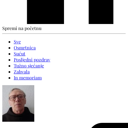
Spremi na početnu
Sve
Osmrtnica
Sućut
Posljedni pozdrav
Tužno sjećanje
Zahvala
In memoriam