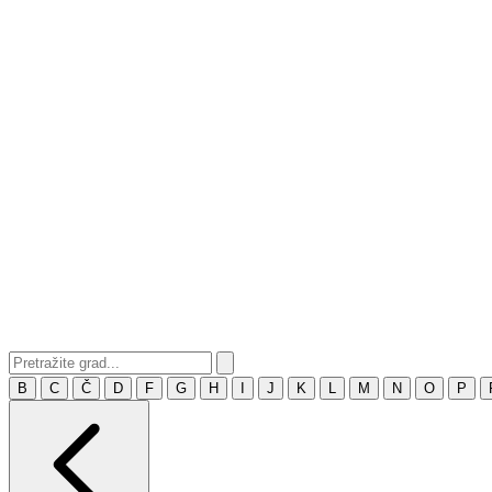
B
C
Č
D
F
G
H
I
J
K
L
M
N
O
P