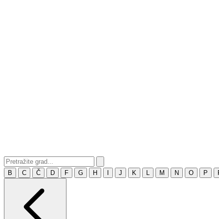
B
C
Č
D
F
G
H
I
J
K
L
M
N
O
P