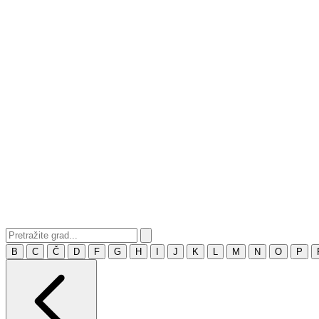
B
C
Č
D
F
G
H
I
J
K
L
M
N
O
P