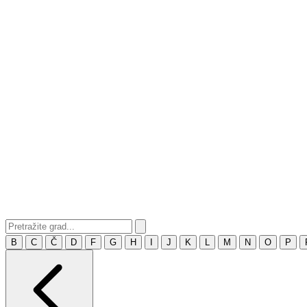
B
C
Č
D
F
G
H
I
J
K
L
M
N
O
P