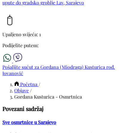
upute do gradsko groblje Lav, Sarajevo
Upaljeno svijeća: 1
Podijelite putem:
Pošaljite sućut za Gordana (Miodraga) Kusturica rođ.
Jovanović
Početna
/
Objave
/
Gordana Kusturica - Osmrtnica
Povezani sadržaj
Sve osmrtnice u Sarajevo