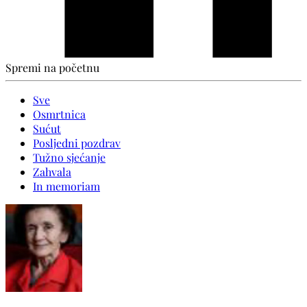
Spremi na početnu
Sve
Osmrtnica
Sućut
Posljedni pozdrav
Tužno sjećanje
Zahvala
In memoriam