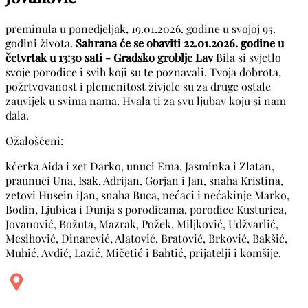
preminula u ponedjeljak, 19.01.2026. godine u svojoj 95.
godini života.
Sahrana će se obaviti 22.01.2026. godine u
četvrtak u 13:30 sati - Gradsko groblje Lav
Bila si svjetlo
svoje porodice i svih koji su te poznavali. Tvoja dobrota,
požrtvovanost i plemenitost živjele su za druge ostale
zauvijek u svima nama. Hvala ti za svu ljubav koju si nam
dala.
Ožalošćeni:
kćerka Aida i zet Darko, unuci Ema, Jasminka i Zlatan,
praunuci Una, Isak, Adrijan, Gorjan i Jan, snaha Kristina,
zetovi Husein iJan, snaha Buca, nećaci i nećakinje Marko,
Bodin, Ljubica i Dunja s porodicama, porodice Kusturica,
Jovanović, Božuta, Mazrak, Požek, Miljković, Udžvarlić,
Mesihović, Dinarević, Alatović, Bratović, Brković, Bakšić,
Muhić, Avdić, Lazić, Mičetić i Bahtić, prijatelji i komšije.