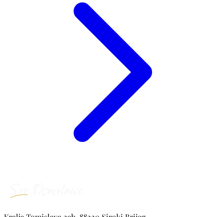
Kralja Tomislava 29b, 88220 Siroki Brijeg