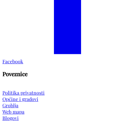
Facebook
Poveznice
Politika privatnosti
Općine i gradovi
Groblja
Web mapa
Blogovi