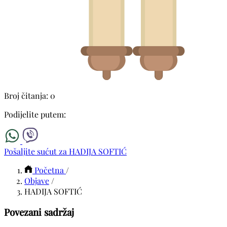
Broj čitanja: 0
Podijelite putem:
Pošaljite sućut za HADIJA SOFTIĆ
Početna
/
Objave
/
HADIJA SOFTIĆ
Povezani sadržaj