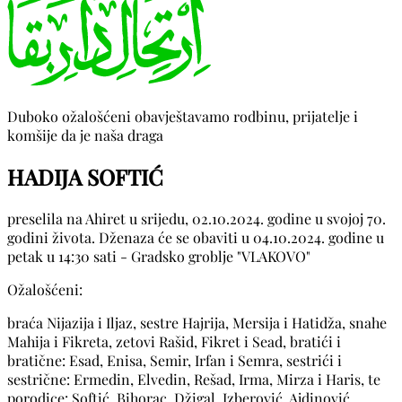
Duboko ožalošćeni obavještavamo rodbinu, prijatelje i
komšije da je naša draga
HADIJA SOFTIĆ
preselila na Ahiret u srijedu, 02.10.2024. godine u svojoj 70.
godini života. Dženaza će se obaviti u 04.10.2024. godine u
petak u 14:30 sati - Gradsko groblje "VLAKOVO"
Ožalošćeni:
braća Nijazija i Iljaz, sestre Hajrija, Mersija i Hatidža, snahe
Mahija i Fikreta, zetovi Rašid, Fikret i Sead, bratići i
bratične: Esad, Enisa, Semir, Irfan i Semra, sestrići i
sestrične: Ermedin, Elvedin, Rešad, Irma, Mirza i Haris, te
porodice: Softić, Bihorac, Džigal, Izberović, Ajdinović,