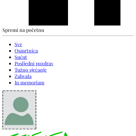
Spremi na početnu
Sve
Osmrtnica
Sućut
Posljedni pozdrav
Tužno sjećanje
Zahvala
In memoriam