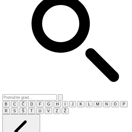
B
C
Č
D
F
G
H
I
J
K
L
M
N
O
P
R
S
Š
T
U
V
Z
Ž