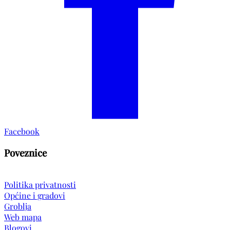
Facebook
Poveznice
Politika privatnosti
Općine i gradovi
Groblja
Web mapa
Blogovi