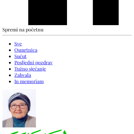
Spremi na početnu
Sve
Osmrtnica
Sućut
Posljedni pozdrav
Tužno sjećanje
Zahvala
In memoriam