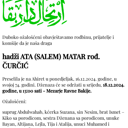
Duboko ožalošćeni obavještavamo rodbinu, prijatelje i
komšije da je naša draga
hadži ATA (SALEM) MATAR rođ.
ČURČIĆ
Preselila je na Ahiret u ponedjeljak, 16.12.2024. godine, u
svojoj 74. godini. Dženaza će se održati u srijedu,
18.12.2024.
godine, u 13:00 sati - Mezarje Ravne Bakije.
Ožalošćeni:
suprug Abdulwahab, kćerka Suzana, sin Nesim, brat Ismet –
Kiko sa porodicom, sestra Dženana sa porodicom, unuke
Bayan, Altijana, Lejla, Tija i Atalija, unuci Muhamed i