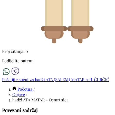
Broj čitanja: 0
Podijelite putem:
Pošaljite sućut za hadži ATA (SALEM) MATAR rođ. ČURČIĆ
Početna
/
Objave
/
hadži ATA MATAR - Osmrtnica
Povezani sadržaj