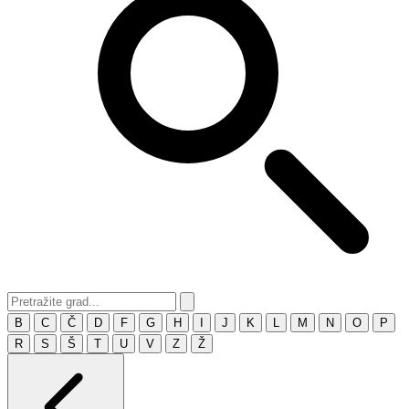
B
C
Č
D
F
G
H
I
J
K
L
M
N
O
P
R
S
Š
T
U
V
Z
Ž