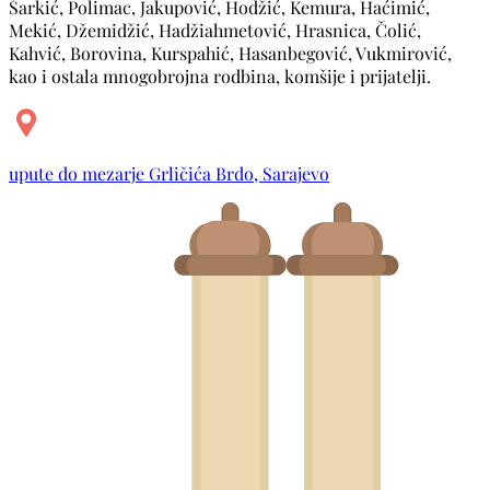
Šarkić, Polimac, Jakupović, Hodžić, Kemura, Haćimić,
Mekić, Džemidžić, Hadžiahmetović, Hrasnica, Čolić,
Kahvić, Borovina, Kurspahić, Hasanbegović, Vukmirović,
kao i ostala mnogobrojna rodbina, komšije i prijatelji.
upute do mezarje Grličića Brdo, Sarajevo