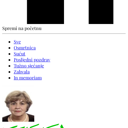
Spremi na početnu
Sve
Osmrtnica
Sućut
Posljedni pozdrav
Tužno sjećanje
Zahvala
In memoriam