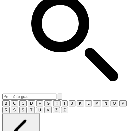
B
C
Č
D
F
G
H
I
J
K
L
M
N
O
P
R
S
Š
T
U
V
Z
Ž