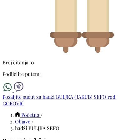
Broj čitanja: 0
Podijelite putem:
Pošaljite sućut za hadži BULJKA (JAKUB) SEFO rođ.
GOKOVIĆ
Početna
/
Objave
/
hadži BULJKA SEFO