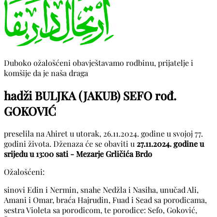
Duboko ožalošćeni obavještavamo rodbinu, prijatelje i
komšije da je naša draga
hadži BULJKA (JAKUB) SEFO rođ.
GOKOVIĆ
preselila na Ahiret u utorak, 26.11.2024. godine u svojoj 77.
godini života. Dženaza će se obaviti u
27.11.2024. godine u
srijedu u 13:00 sati - Mezarje Grličića Brdo
Ožalošćeni:
sinovi Edin i Nermin, snahe Nedžla i Nasiha, unučad Ali,
Amani i Omar, braća Hajrudin, Fuad i Sead sa porodicama,
sestra Violeta sa porodicom, te porodice: Sefo, Goković,