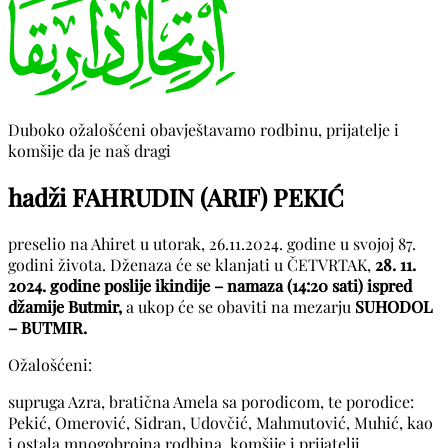
Duboko ožalošćeni obavještavamo rodbinu, prijatelje i
komšije da je naš dragi
hadži FAHRUDIN (ARIF) PEKIĆ
preselio na Ahiret u utorak, 26.11.2024. godine u svojoj 87.
godini života. Dženaza će se klanjati u ČETVRTAK,
28. 11.
2024. godine poslije ikindije – namaza (14:20 sati) ispred
džamije Butmir,
a ukop će se obaviti na mezarju
SUHODOL
– BUTMIR.
Ožalošćeni:
supruga Azra, bratična Amela sa porodicom, te porodice:
Pekić, Omerović, Sidran, Udovčić, Mahmutović, Muhić, kao
i ostala mnogobrojna rodbina, komšije i prijatelji.