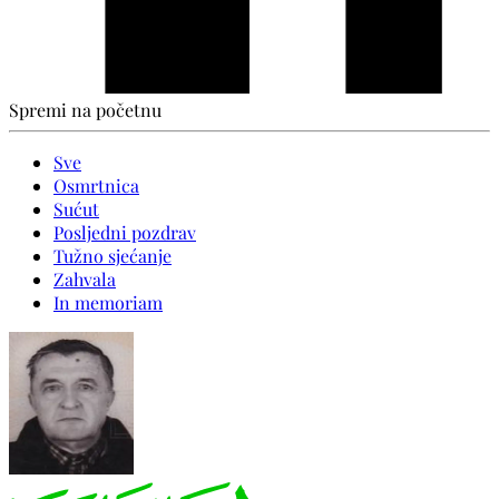
Spremi na početnu
Sve
Osmrtnica
Sućut
Posljedni pozdrav
Tužno sjećanje
Zahvala
In memoriam