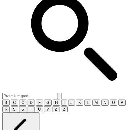
B
C
Č
D
F
G
H
I
J
K
L
M
N
O
P
R
S
Š
T
U
V
Z
Ž