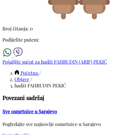
Broj čitanja: 0
Podijelite putem:
Pošaljite sućut za hadži FAHRUDIN (ARIF) PEKIĆ
Početna
/
Objave
/
hadži FAHRUDIN PEKIĆ
Povezani sadržaj
Sve osmrtnice u Sarajevo
Pogledajte sve najnovije osmrtnice u Sarajevo