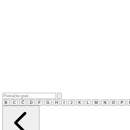
B
C
Č
D
F
G
H
I
J
K
L
M
N
O
P