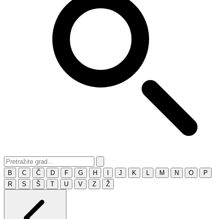
B
C
Č
D
F
G
H
I
J
K
L
M
N
O
P
R
S
Š
T
U
V
Z
Ž