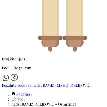
Broj čitanja: 1
Podijelite putem:
Pošaljite sućut za hadži RAMIZ (MEHO) ĐELILOVIĆ
Početna
/
Objave
/
hadži RAMIZ ĐELILOVIĆ - Osmrtnica