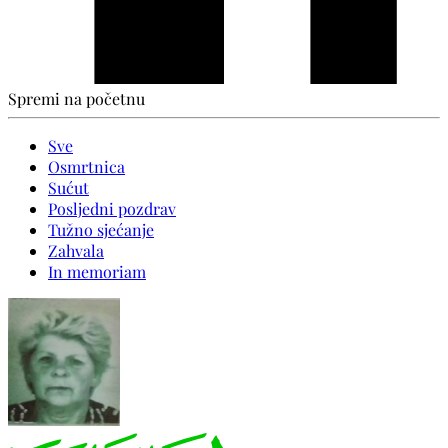
Spremi na početnu
Sve
Osmrtnica
Sućut
Posljedni pozdrav
Tužno sjećanje
Zahvala
In memoriam