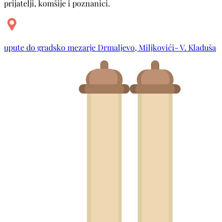
prijatelji, komšije i poznanici.
upute do gradsko mezarje Drmaljevo, Miljkovići- V. Kladuša