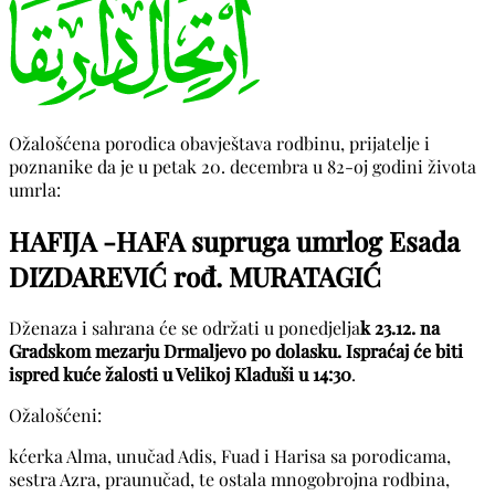
Ožalošćena porodica obavještava rodbinu, prijatelje i
poznanike da je u petak 20. decembra u 82-oj godini života
umrla:
HAFIJA -HAFA supruga umrlog Esada
DIZDAREVIĆ rođ. MURATAGIĆ
Dženaza i sahrana će se održati u ponedjelja
k 23.12. na
Gradskom mezarju Drmaljevo po dolasku. Ispraćaj će biti
ispred kuće žalosti u Velikoj Kladuši u 14:30
.
Ožalošćeni:
kćerka Alma, unučad Adis, Fuad i Harisa sa porodicama,
sestra Azra, praunučad, te ostala mnogobrojna rodbina,