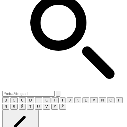
B
C
Č
D
F
G
H
I
J
K
L
M
N
O
P
R
S
Š
T
U
V
Z
Ž