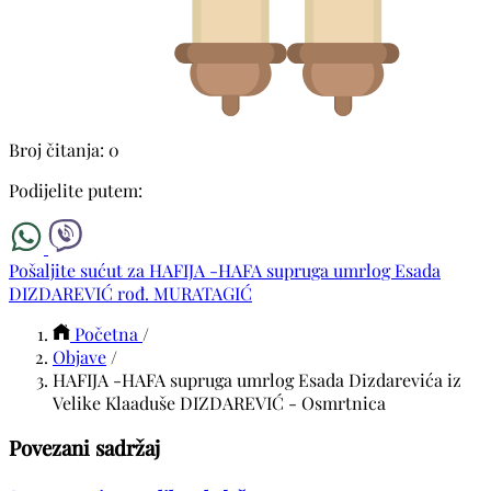
Broj čitanja: 0
Podijelite putem:
Pošaljite sućut za HAFIJA -HAFA supruga umrlog Esada
DIZDAREVIĆ rođ. MURATAGIĆ
Početna
/
Objave
/
HAFIJA -HAFA supruga umrlog Esada Dizdarevića iz
Velike Klaaduše DIZDAREVIĆ - Osmrtnica
Povezani sadržaj