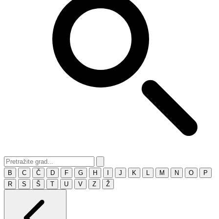
B
C
Č
D
F
G
H
I
J
K
L
M
N
O
P
R
S
Š
T
U
V
Z
Ž