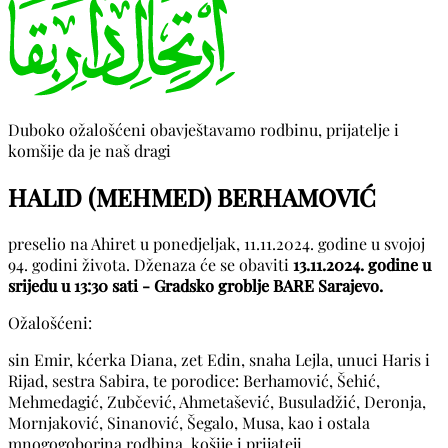
Duboko ožalošćeni obavještavamo rodbinu, prijatelje i
komšije da je naš dragi
HALID (MEHMED) BERHAMOVIĆ
preselio na Ahiret u ponedjeljak, 11.11.2024. godine u svojoj
94. godini života. Dženaza će se obaviti
13.11.2024. godine u
srijedu u 13:30 sati - Gradsko groblje BARE Sarajevo.
Ožalošćeni:
sin Emir, kćerka Diana, zet Edin, snaha Lejla, unuci Haris i
Rijad, sestra Sabira, te porodice: Berhamović, Šehić,
Mehmedagić, Zubčević, Ahmetašević, Busuladžić, Deronja,
Mornjaković, Sinanović, Šegalo, Musa, kao i ostala
mnogogoborjna rodbina, košije i prijateji.