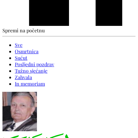
Spremi na početnu
Sve
Osmrtnica
Sućut
Posljedni pozdrav
Tužno sjećanje
Zahvala
In memoriam