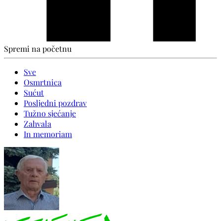
Spremi na početnu
Sve
Osmrtnica
Sućut
Posljedni pozdrav
Tužno sjećanje
Zahvala
In memoriam