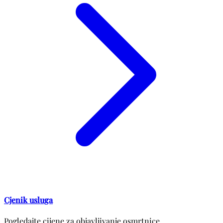
Cjenik usluga
Pogledajte cijene za objavljivanje osmrtnice