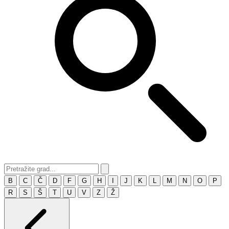
B
C
Č
D
F
G
H
I
J
K
L
M
N
O
P
R
S
Š
T
U
V
Z
Ž