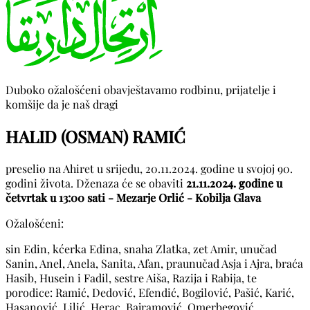
Duboko ožalošćeni obavještavamo rodbinu, prijatelje i
komšije da je naš dragi
HALID (OSMAN) RAMIĆ
preselio na Ahiret u srijedu, 20.11.2024. godine u svojoj 90.
godini života. Dženaza će se obaviti
21.11.2024. godine u
četvrtak u 13:00 sati - Mezarje Orlić - Kobilja Glava
Ožalošćeni:
sin Edin, kćerka Edina, snaha Zlatka, zet Amir, unučad
Sanin, Anel, Anela, Sanita, Afan, praunučad Asja i Ajra, braća
Hasib, Husein i Fadil, sestre Aiša, Razija i Rabija, te
porodice: Ramić, Dedović, Efendić, Bogilović, Pašić, Karić,
Hasanović, Lilić, Herac, Bajramović, Omerbegović,