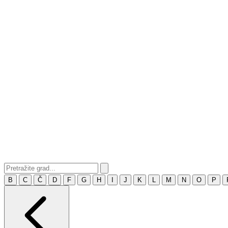
B
C
Č
D
F
G
H
I
J
K
L
M
N
O
P