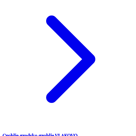
Groblje gradsko groblje VLAKOVO