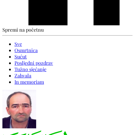
Spremi na početnu
Sve
Osmrtnica
Sućut
Posljedni pozdrav
Tužno sjećanje
Zahvala
In memoriam