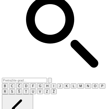
B
C
Č
D
F
G
H
I
J
K
L
M
N
O
P
R
S
Š
T
U
V
Z
Ž