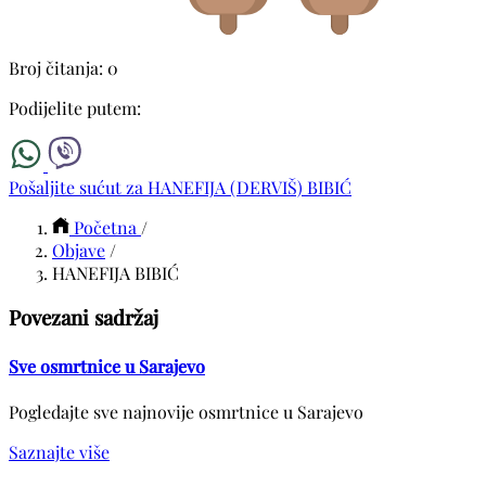
Broj čitanja: 0
Podijelite putem:
Pošaljite sućut za HANEFIJA (DERVIŠ) BIBIĆ
Početna
/
Objave
/
HANEFIJA BIBIĆ
Povezani sadržaj
Sve osmrtnice u Sarajevo
Pogledajte sve najnovije osmrtnice u Sarajevo
Saznajte više