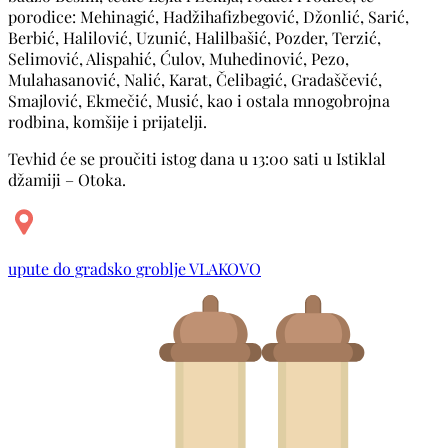
porodice: Mehinagić, Hadžihafizbegović, Džonlić, Sarić,
Berbić, Halilović, Uzunić, Halilbašić, Pozder, Terzić,
Selimović, Alispahić, Ćulov, Muhedinović, Pezo,
Mulahasanović, Nalić, Karat, Čelibagić, Gradaščević,
Smajlović, Ekmečić, Musić, kao i ostala mnogobrojna
rodbina, komšije i prijatelji.
Tevhid će se proučiti istog dana u 13:00 sati u Istiklal
džamiji – Otoka.
upute do gradsko groblje VLAKOVO