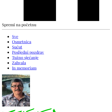
Spremi na početnu
Sve
Osmrtnica
Sućut
Posljedni pozdrav
Tužno sjećanje
Zahvala
In memoriam