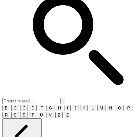
B
C
Č
D
F
G
H
I
J
K
L
M
N
O
P
R
S
Š
T
U
V
Z
Ž