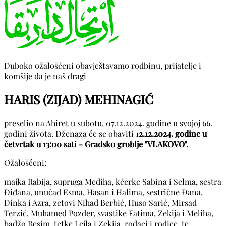
Duboko ožalošćeni obavještavamo rodbinu, prijatelje i
komšije da je naš dragi
HARIS (ZIJAD) MEHINAGIĆ
preselio na Ahiret u subotu, 07.12.2024. godine u svojoj 66.
godini života. Dženaza će se obaviti 1
2.12.2024. godine u
četvrtak u 13:00 sati - Gradsko groblje "VLAKOVO".
Ožalošćeni:
majka Rabija, supruga Mediha, kćerke Sabina i Selma, sestra
Điđana, unučad Esma, Hasan i Halima, sestrične Đana,
Dinka i Azra, zetovi Nihad Berbić, Huso Sarić, Mirsad
Terzić, Muhamed Pozder, svastike Fatima, Zekija i Meliha,
badžo Besim, tetke Lejla i Zekija, rođaci i rodice, te