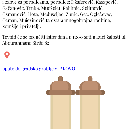
i zaove sa porodicama, porodice: Džaferović, Kasapović,
Gačanović, Trnka, Mudželet, Rahimić, Selimović,
Osmanović, Hota, Međuseljac, Žunić, Gec, Oglečevac,
Ćeman, Mujezinović te ostala mnogobrojna rodbina,
komšije i prijatelji.
Tevhid će se proučiti istog dana u 11:00 sati u kući žalosti ul.
Abdurahmana Sirija 82.
upute do gradsko groblje VLAKOVO