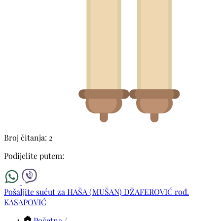
Broj čitanja: 2
Podijelite putem:
Pošaljite sućut za HAŠA (MUŠAN) DŽAFEROVIĆ rođ.
KASAPOVIĆ
Početna
/