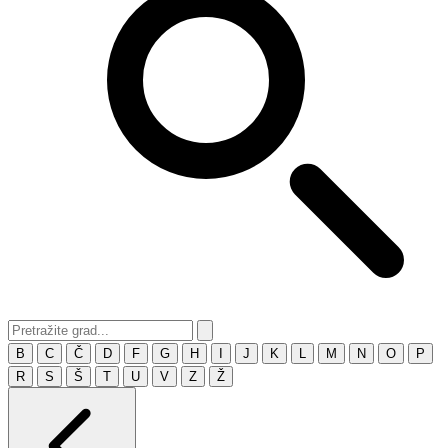
B
C
Č
D
F
G
H
I
J
K
L
M
N
O
P
R
S
Š
T
U
V
Z
Ž