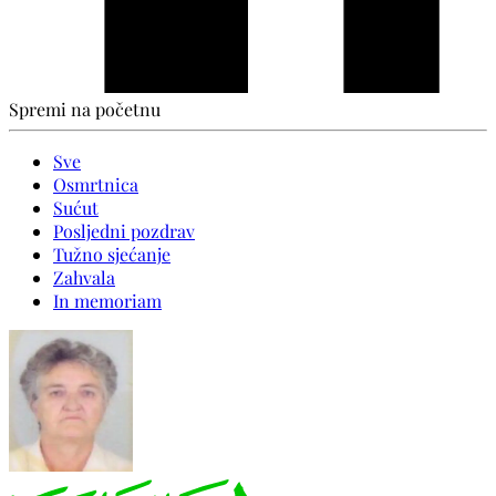
Spremi na početnu
Sve
Osmrtnica
Sućut
Posljedni pozdrav
Tužno sjećanje
Zahvala
In memoriam