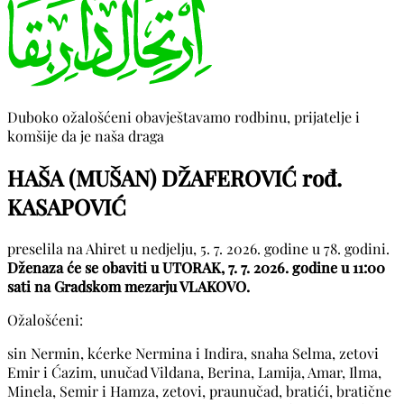
Duboko ožalošćeni obavještavamo rodbinu, prijatelje i
komšije da je naša draga
HAŠA (MUŠAN) DŽAFEROVIĆ rođ.
KASAPOVIĆ
preselila na Ahiret u nedjelju, 5. 7. 2026. godine u 78. godini.
Dženaza će se obaviti u UTORAK, 7. 7. 2026. godine u 11:00
sati na Gradskom mezarju VLAKOVO.
Ožalošćeni:
sin Nermin, kćerke Nermina i Indira, snaha Selma, zetovi
Emir i Ćazim, unučad Vildana, Berina, Lamija, Amar, Ilma,
Minela, Semir i Hamza, zetovi, praunučad, bratići, bratične