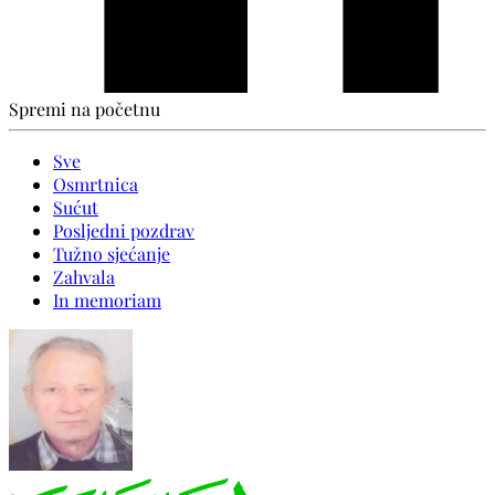
Spremi na početnu
Sve
Osmrtnica
Sućut
Posljedni pozdrav
Tužno sjećanje
Zahvala
In memoriam