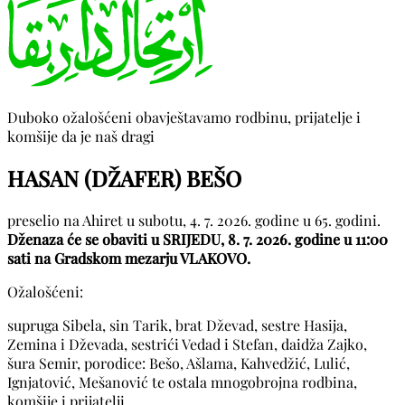
Duboko ožalošćeni obavještavamo rodbinu, prijatelje i
komšije da je naš dragi
HASAN (DŽAFER) BEŠO
preselio na Ahiret u subotu, 4. 7. 2026. godine u 65. godini.
Dženaza će se obaviti u SRIJEDU, 8. 7. 2026. godine u 11:00
sati na Gradskom mezarju VLAKOVO.
Ožalošćeni:
supruga Sibela, sin Tarik, brat Dževad, sestre Hasija,
Zemina i Dževada, sestrići Vedad i Stefan, daidža Zajko,
šura Semir, porodice: Bešo, Ašlama, Kahvedžić, Lulić,
Ignjatović, Mešanović te ostala mnogobrojna rodbina,
komšije i prijatelji.