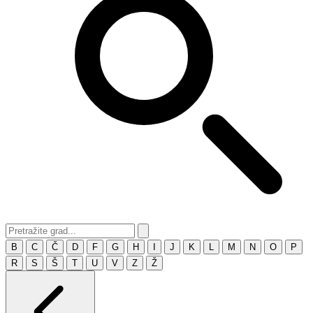
B
C
Č
D
F
G
H
I
J
K
L
M
N
O
P
R
S
Š
T
U
V
Z
Ž