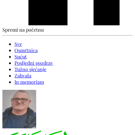
Spremi na početnu
Sve
Osmrtnica
Sućut
Posljedni pozdrav
Tužno sjećanje
Zahvala
In memoriam