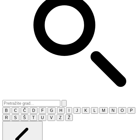
B
C
Č
D
F
G
H
I
J
K
L
M
N
O
P
R
S
Š
T
U
V
Z
Ž