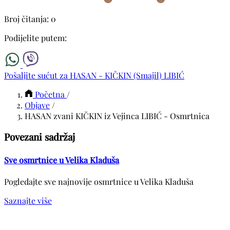
Broj čitanja: 0
Podijelite putem:
Pošaljite sućut za HASAN - KIČKIN (Smajil) LIBIĆ
Početna
/
Objave
/
HASAN zvani KIČKIN iz Vejinca LIBIĆ - Osmrtnica
Povezani sadržaj
Sve osmrtnice u Velika Kladuša
Pogledajte sve najnovije osmrtnice u Velika Kladuša
Saznajte više