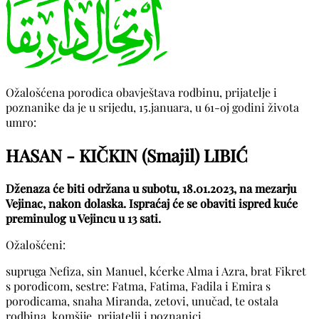
Ožalošćena porodica obavještava rodbinu, prijatelje i
poznanike da je u srijedu, 15.januara, u 61-oj godini života
umro:
HASAN - KIČKIN (Smajil) LIBIĆ
Dženaza će biti održana u subotu, 18.01.2023, na mezarju
Vejinac, nakon dolaska. Ispraćaj će se obaviti ispred kuće
preminulog u Vejincu u 13 sati.
Ožalošćeni:
supruga Nefiza, sin Manuel, kćerke Alma i Azra, brat Fikret
s porodicom, sestre: Fatma, Fatima, Fadila i Emira s
porodicama, snaha Miranda, zetovi, unučad, te ostala
rodbina, komšije, prijatelji i poznanici