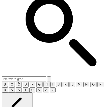
B
C
Č
D
F
G
H
I
J
K
L
M
N
O
P
R
S
Š
T
U
V
Z
Ž