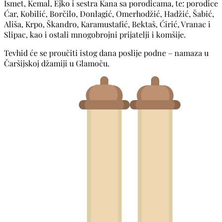
Ismet, Kemal, Ejko i sestra Kana sa porodicama, te: porodice
Ćar, Kobilić, Borčilo, Đonlagić, Omerhodžić, Hadžić, Šabić,
Ališa, Krpo, Škandro, Karamustafić, Bektaš, Ćirić, Vranac i
Slipac, kao i ostali mnogobrojni prijatelji i komšije.
Tevhid će se proučiti istog dana poslije podne – namaza u
Čaršijskoj džamiji u Glamoču.