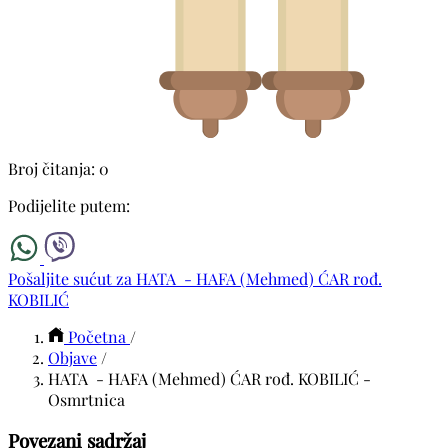
Broj čitanja: 0
Podijelite putem:
Pošaljite sućut za HATA - HAFA (Mehmed) ĆAR rođ.
KOBILIĆ
Početna
/
Objave
/
HATA - HAFA (Mehmed) ĆAR rođ. KOBILIĆ -
Osmrtnica
Povezani sadržaj