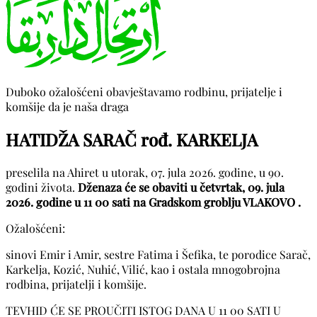
Duboko ožalošćeni obavještavamo rodbinu, prijatelje i
komšije da je naša draga
HATIDŽA SARAČ rođ. KARKELJA
preselila na Ahiret u utorak, 07. jula 2026. godine, u 90.
godini života.
Dženaza će se obaviti u četvrtak, 09. jula
2026. godine u 11 00 sati na Gradskom groblju VLAKOVO .
Ožalošćeni:
sinovi Emir i Amir, sestre Fatima i Šefika, te porodice Sarač,
Karkelja, Kozić, Nuhić, Vilić, kao i ostala mnogobrojna
rodbina, prijatelji i komšije.
TEVHID ĆE SE PROUČITI ISTOG DANA U 11 00 SATI U