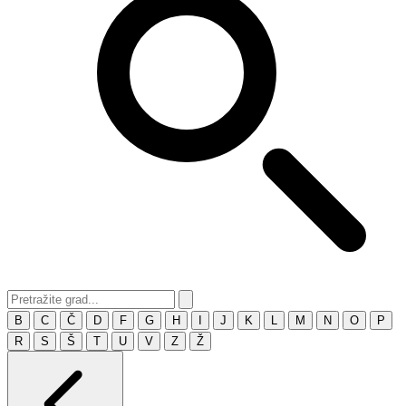
B
C
Č
D
F
G
H
I
J
K
L
M
N
O
P
R
S
Š
T
U
V
Z
Ž