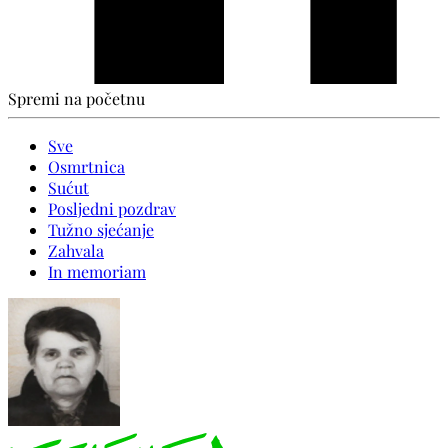
Spremi na početnu
Sve
Osmrtnica
Sućut
Posljedni pozdrav
Tužno sjećanje
Zahvala
In memoriam