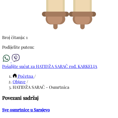
Broj čitanja: 1
Podijelite putem:
Pošaljite sućut za HATIDŽA SARAČ rođ. KARKELJA
Početna
/
Objave
/
HATIDŽA SARAČ - Osmrtnica
Povezani sadržaj
Sve osmrtnice u Sarajevo