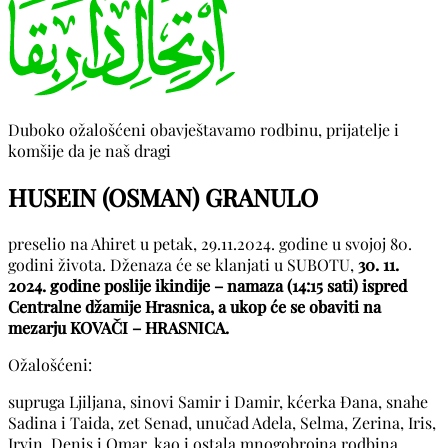
Duboko ožalošćeni obavještavamo rodbinu, prijatelje i
komšije da je naš dragi
HUSEIN (OSMAN) GRANULO
preselio na Ahiret u petak, 29.11.2024. godine u svojoj 80.
godini života. Dženaza će se klanjati u SUBOTU,
30. 11.
2024. godine poslije ikindije – namaza (14:15 sati) ispred
Centralne džamije Hrasnica, a ukop će se obaviti na
mezarju KOVAČI – HRASNICA.
Ožalošćeni:
supruga Ljiljana, sinovi Samir i Damir, kćerka Đana, snahe
Sadina i Taida, zet Senad, unučad Adela, Selma, Zerina, Iris,
Irvin, Denis i Omar, kao i ostala mnogobrojna rodbina,