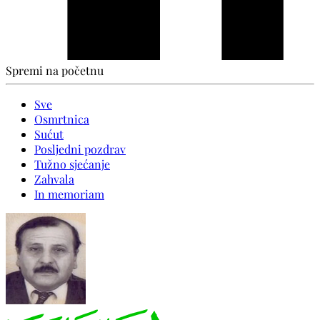
Spremi na početnu
Sve
Osmrtnica
Sućut
Posljedni pozdrav
Tužno sjećanje
Zahvala
In memoriam