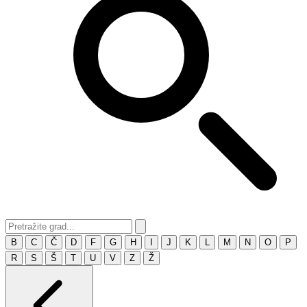
B
C
Č
D
F
G
H
I
J
K
L
M
N
O
P
R
S
Š
T
U
V
Z
Ž