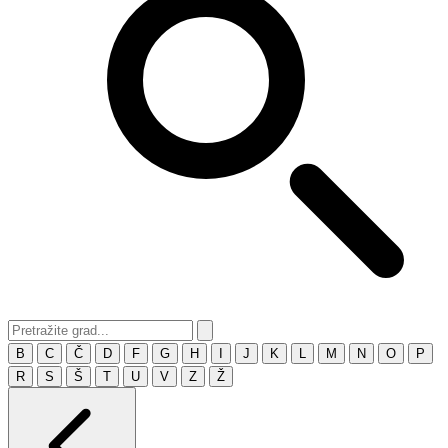
B
C
Č
D
F
G
H
I
J
K
L
M
N
O
P
R
S
Š
T
U
V
Z
Ž