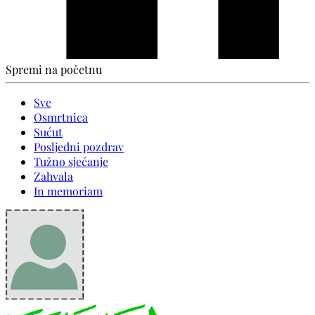
Spremi na početnu
Sve
Osmrtnica
Sućut
Posljedni pozdrav
Tužno sjećanje
Zahvala
In memoriam