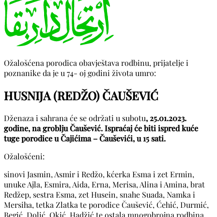
Ožalošćena porodica obavještava rodbinu, prijatelje i
poznanike da je u 74- oj godini života umro:
HUSNIJA (REDŽO) ČAUŠEVIĆ
Dženaza i sahrana će se održati u subotu
, 25.01.2023.
godine, na groblju Čaušević. Ispraćaj će biti ispred kuće
tuge porodice u Čajićima – Čauševići, u 15 sati.
Ožalošćeni:
sinovi Jasmin, Asmir i Redžo, kćerka Esma i zet Ermin,
unuke Ajla, Esmira, Aida, Erna, Merisa, Alina i Amina, brat
Redžep, sestra Esma, zet Husein, snahe Suada, Namka i
Mersiha, tetka Zlatka te porodice Čaušević, Ćehić, Durmić,
Begić, Dolić, Okić, Hadžić te ostala mnogobrojna rodbina,