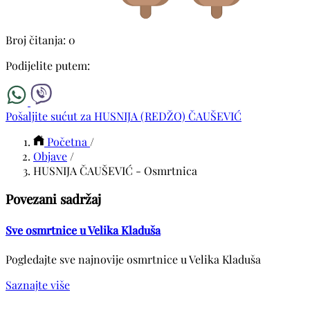
Broj čitanja: 0
Podijelite putem:
Pošaljite sućut za HUSNIJA (REDŽO) ČAUŠEVIĆ
Početna
/
Objave
/
HUSNIJA ČAUŠEVIĆ - Osmrtnica
Povezani sadržaj
Sve osmrtnice u Velika Kladuša
Pogledajte sve najnovije osmrtnice u Velika Kladuša
Saznajte više