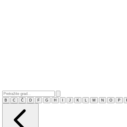
B
C
Č
D
F
G
H
I
J
K
L
M
N
O
P