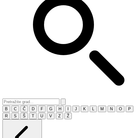
B
C
Č
D
F
G
H
I
J
K
L
M
N
O
P
R
S
Š
T
U
V
Z
Ž