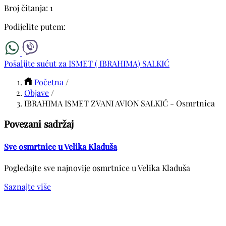
Broj čitanja: 1
Podijelite putem:
Pošaljite sućut za ISMET ( IBRAHIMA) SALKIĆ
Početna
/
Objave
/
IBRAHIMA ISMET ZVANI AVION SALKIĆ - Osmrtnica
Povezani sadržaj
Sve osmrtnice u Velika Kladuša
Pogledajte sve najnovije osmrtnice u Velika Kladuša
Saznajte više