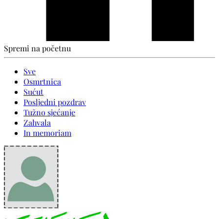
Spremi na početnu
Sve
Osmrtnica
Sućut
Posljedni pozdrav
Tužno sjećanje
Zahvala
In memoriam