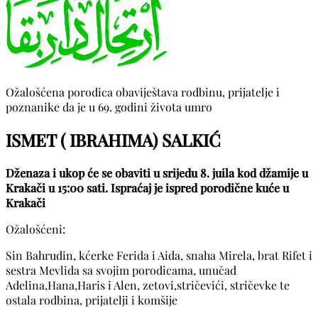
Ožalošćena porodica obaviještava rodbinu, prijatelje i
poznanike da je u 69. godini života umro
ISMET ( IBRAHIMA) SALKIĆ
Dženaza i ukop će se obaviti u srijedu 8. juila kod džamije u
Krakači u 15:00 sati. Ispraćaj je ispred porodične kuće u
Krakači
Ožalošćeni:
Sin Bahrudin, kćerke Ferida i Aida, snaha Mirela, brat Rifet i
sestra Mevlida sa svojim porodicama, unučad
Adelina,Hana,Haris i Alen, zetovi,stričevići, stričevke te
ostala rodbina, prijatelji i komšije