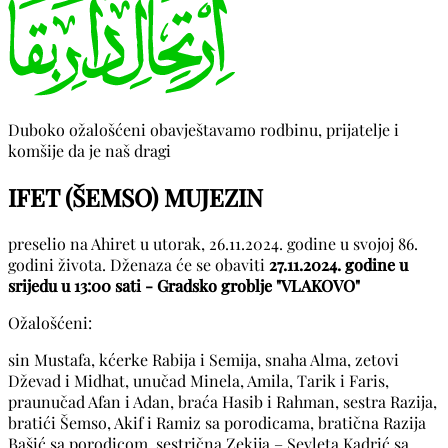
Duboko ožalošćeni obavještavamo rodbinu, prijatelje i
komšije da je naš dragi
IFET (ŠEMSO) MUJEZIN
preselio na Ahiret u utorak, 26.11.2024. godine u svojoj 86.
godini života. Dženaza će se obaviti
27.11.2024. godine u
srijedu u 13:00 sati - Gradsko groblje "VLAKOVO"
Ožalošćeni:
sin Mustafa, kćerke Rabija i Semija, snaha Alma, zetovi
Dževad i Midhat, unučad Minela, Amila, Tarik i Faris,
praunučad Afan i Adan, braća Hasib i Rahman, sestra Razija,
bratići Šemso, Akif i Ramiz sa porodicama, bratična Razija
Bašić sa porodicom, sestrična Zekija – Sevleta Kadrić sa