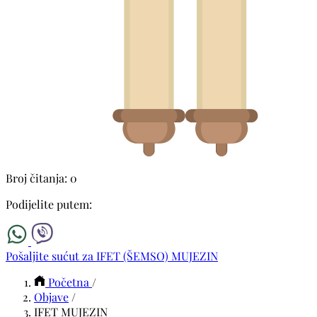
Broj čitanja: 0
Podijelite putem:
Pošaljite sućut za IFET (ŠEMSO) MUJEZIN
Početna
/
Objave
/
IFET MUJEZIN