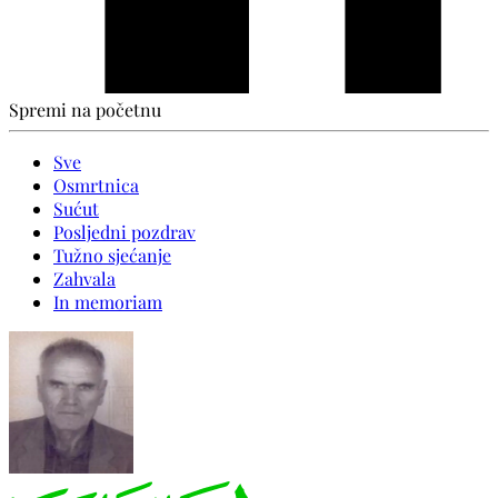
Spremi na početnu
Sve
Osmrtnica
Sućut
Posljedni pozdrav
Tužno sjećanje
Zahvala
In memoriam