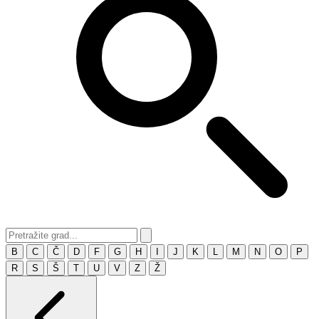
B
C
Č
D
F
G
H
I
J
K
L
M
N
O
P
R
S
Š
T
U
V
Z
Ž