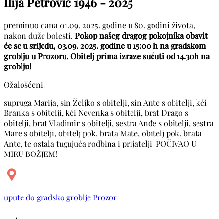
Ilija Petrović
1946 - 2025
preminuo dana 01.09. 2025. godine u 80. godini života,
nakon duže bolesti.
Pokop našeg dragog pokojnika obavit
će se u srijedu, 03.09. 2025. godine u 15:00 h na gradskom
groblju u Prozoru. Obitelj prima izraze sućuti od 14.30h na
groblju!
Ožalošćeni:
supruga Marija, sin Željko s obitelji, sin Ante s obitelji, kći
Branka s obitelji, kći Nevenka s obitelji, brat Drago s
obitelji, brat Vladimir s obitelji, sestra Anđe s obitelji, sestra
Mare s obitelji, obitelj pok. brata Mate, obitelj pok. brata
Ante, te ostala tugujuća rodbina i prijatelji. POČIVAO U
MIRU BOŽJEM!
upute do gradsko groblje Prozor