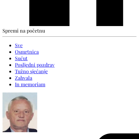
Spremi na početnu
Sve
Osmrtnica
Sućut
Posljedni pozdrav
Tužno sjećanje
Zahvala
In memoriam