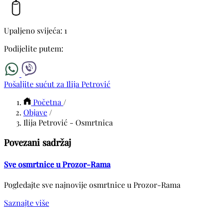
Upaljeno svijeća: 1
Podijelite putem:
Pošaljite sućut za Ilija Petrović
Početna
/
Objave
/
Ilija Petrović - Osmrtnica
Povezani sadržaj
Sve osmrtnice u Prozor-Rama
Pogledajte sve najnovije osmrtnice u Prozor-Rama
Saznajte više