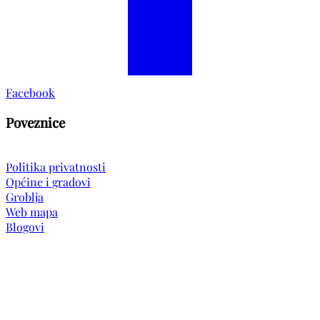
Facebook
Poveznice
Politika privatnosti
Općine i gradovi
Groblja
Web mapa
Blogovi