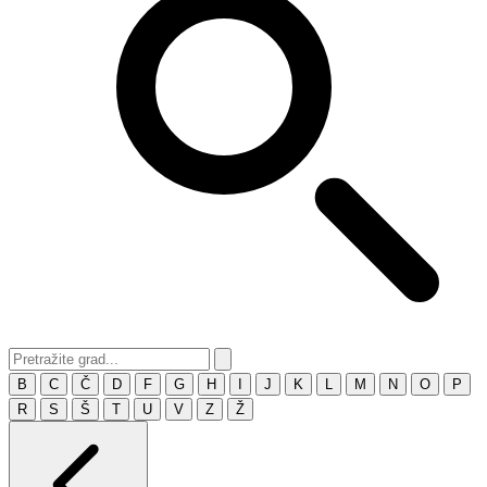
B
C
Č
D
F
G
H
I
J
K
L
M
N
O
P
R
S
Š
T
U
V
Z
Ž