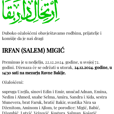
Duboko ožalošćeni obavještavamo rodbinu, prijatelje i
komšije da je naš dragi
IRFAN (SALEM) MIGIĆ
Preminuo je u nedjelju, 22.12.2024. godine, u svojoj 72.
godini. Dženaza će se održati u utorak,
24.12.2024. godine, u
14:30 sati na mezarju Ravne Bakije.
Ožalošćeni:
supruga Uzejfa, sinovi Edin i Emir, unučad Adnan, Emina,
Nedim i Ahmed, snahe Selma, Amira, Sandra i Aida, sestra
Munevera, brat Faruk, bratić Bakir, svastika Nira sa
Dženitom, Aminom i Ajlom, te porodice: Migić, Babić,
Džombić, Lutvić, Vejzović, Kustura, Salman, Košarić,