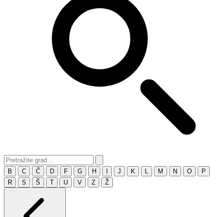
B
C
Č
D
F
G
H
I
J
K
L
M
N
O
P
R
S
Š
T
U
V
Z
Ž