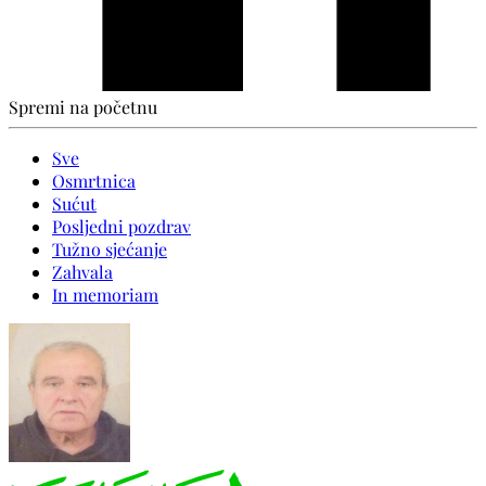
Spremi na početnu
Sve
Osmrtnica
Sućut
Posljedni pozdrav
Tužno sjećanje
Zahvala
In memoriam