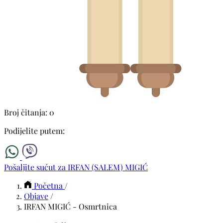
Broj čitanja: 0
Podijelite putem:
Pošaljite sućut za IRFAN (SALEM) MIGIĆ
Početna
/
Objave
/
IRFAN MIGIĆ - Osmrtnica