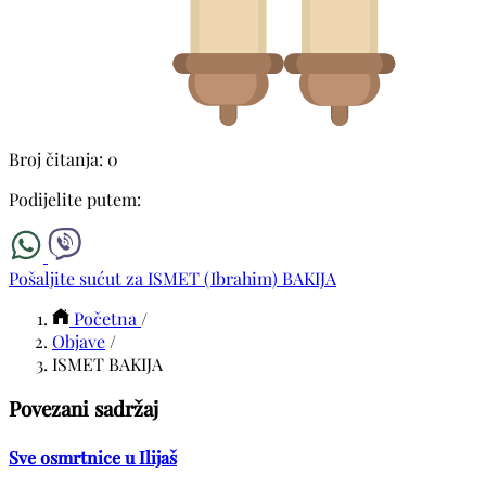
Broj čitanja: 0
Podijelite putem:
Pošaljite sućut za ISMET (Ibrahim) BAKIJA
Početna
/
Objave
/
ISMET BAKIJA
Povezani sadržaj
Sve osmrtnice u Ilijaš