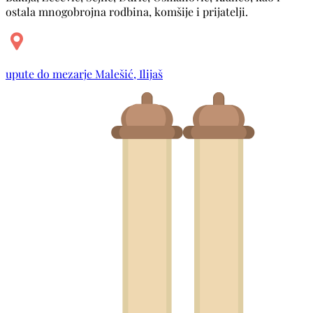
ostala mnogobrojna rodbina, komšije i prijatelji.
upute do mezarje Malešić, Ilijaš