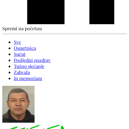
Spremi na početnu
Sve
Osmrtnica
Sućut
Posljedni pozdrav
Tužno sjećanje
Zahvala
In memoriam