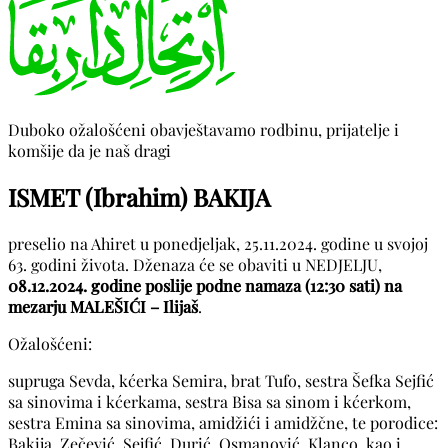
Duboko ožalošćeni obavještavamo rodbinu, prijatelje i
komšije da je naš dragi
ISMET (Ibrahim) BAKIJA
preselio na Ahiret u ponedjeljak, 25.11.2024. godine u svojoj
63. godini života. Dženaza će se obaviti u NEDJELJU,
08.12.2024. godine poslije podne namaza (12:30 sati) na
mezarju MALEŠIĆI – Ilijaš
.
Ožalošćeni:
supruga Sevda, kćerka Semira, brat Tufo, sestra Šefka Sejfić
sa sinovima i kćerkama, sestra Bisa sa sinom i kćerkom,
sestra Emina sa sinovima, amidžići i amidžčne, te porodice:
Bakija, Zečević, Sejfić, Durić, Osmanović, Klanco, kao i