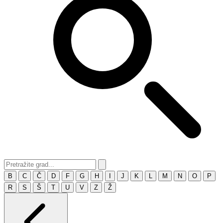
B
C
Č
D
F
G
H
I
J
K
L
M
N
O
P
R
S
Š
T
U
V
Z
Ž