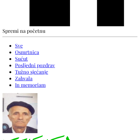
Spremi na početnu
Sve
Osmrtnica
Sućut
Posljedni pozdrav
Tužno sjećanje
Zahvala
In memoriam