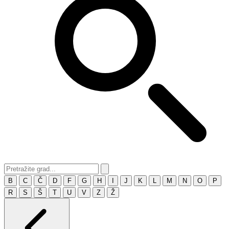
B
C
Č
D
F
G
H
I
J
K
L
M
N
O
P
R
S
Š
T
U
V
Z
Ž