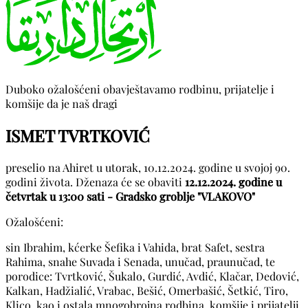
Duboko ožalošćeni obavještavamo rodbinu, prijatelje i
komšije da je naš dragi
ISMET TVRTKOVIĆ
preselio na Ahiret u utorak, 10.12.2024. godine u svojoj 90.
godini života. Dženaza će se obaviti
12.12.2024. godine u
četvrtak u 13:00 sati - Gradsko groblje "VLAKOVO"
Ožalošćeni:
sin Ibrahim, kćerke Šefika i Vahida, brat Safet, sestra
Rahima, snahe Suvada i Senada, unučad, praunučad, te
porodice: Tvrtković, Šukalo, Gurdić, Avdić, Klačar, Dedović,
Kalkan, Hadžialić, Vrabac, Bešić, Omerbašić, Šetkić, Tiro,
Klico, kao i ostala mnogobrojna rodbina, komšije i prijatelji.