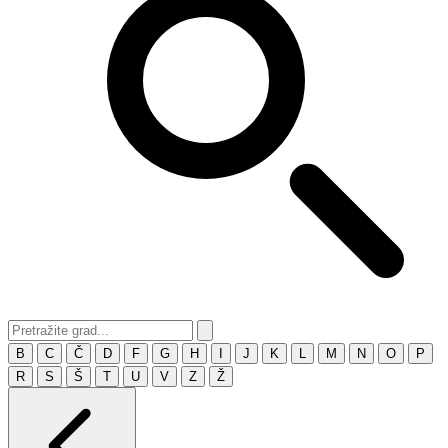
B
C
Č
D
F
G
H
I
J
K
L
M
N
O
P
R
S
Š
T
U
V
Z
Ž