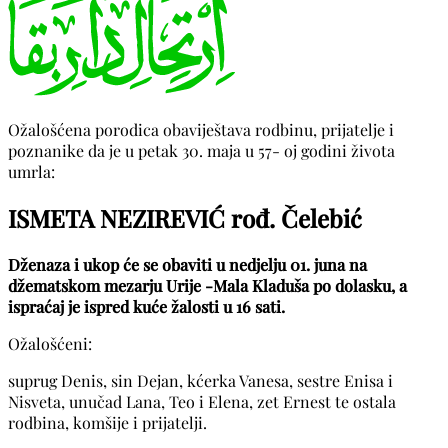
Ožalošćena porodica obaviještava rodbinu, prijatelje i
poznanike da je u petak 30. maja u 57- oj godini života
umrla:
ISMETA NEZIREVIĆ rođ. Čelebić
Dženaza i ukop će se obaviti u nedjelju 01. juna na
džematskom mezarju Urije -Mala Kladuša po dolasku, a
ispraćaj je ispred kuće žalosti u 16 sati.
Ožalošćeni:
suprug Denis, sin Dejan, kćerka Vanesa, sestre Enisa i
Nisveta, unučad Lana, Teo i Elena, zet Ernest te ostala
rodbina, komšije i prijatelji.