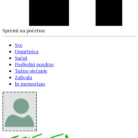
Spremi na početnu
Sve
Osmrtnica
Sućut
Posljedni pozdrav
Tužno sjećanje
Zahvala
In memoriam