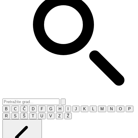
B
C
Č
D
F
G
H
I
J
K
L
M
N
O
P
R
S
Š
T
U
V
Z
Ž