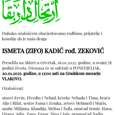
Duboko ožalošćeni obavještavamo rodbinu, prijatelje i
komšije da je naša draga
ISMETA (ZIFO) KADIĆ rođ. ZEKOVIĆ
Preselila na Ahiret u četvrtak, 16.01.2025. godine, u svojoj 78.
godini života. Dženaza će se održati u PONEDJELJAK,
20.01.2025. godine, u 13:00 sati na Gradskom mezarju
VLAKOVO.
Ožalošćeni:
sinovi Ervin, Elvedin i Nehad, kćerke Nehada i Tima, braća
Aljo i Rifat, sestre Esma i Zemka, zetovi Mehmed i Muris,
snahe Milijana, Klaudija, Melisa i Šejla, unučad Semir, Hana,
Džana, Adin, Zana, Ensar, Nina i Asja, praunučad Nadia,