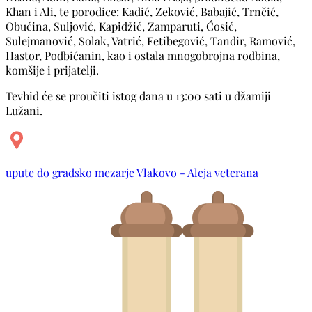
Khan i Ali, te porodice: Kadić, Zeković, Babajić, Trnčić,
Obućina, Suljović, Kapidžić, Zamparuti, Ćosić,
Sulejmanović, Solak, Vatrić, Fetibegović, Tandir, Ramović,
Hastor, Podbićanin, kao i ostala mnogobrojna rodbina,
komšije i prijatelji.
Tevhid će se proučiti istog dana u 13:00 sati u džamiji
Lužani.
upute do gradsko mezarje Vlakovo - Aleja veterana