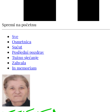
Spremi na početnu
Sve
Osmrtnica
Sućut
Posljedni pozdrav
Tužno sjećanje
Zahvala
In memoriam