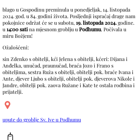
blago u Gospodinu preminula u ponedjeljak, 14. listopada
2024. god. u 84. godini života. Posljednji ispraćaj drage nam
pokojnice održat će se u subotu,
19. listopada 2024.
godine.
u
14:00 sati
na mjesnom groblju u
Podhumu
. Počivala u
miru Božjem!
Ožalošćeni:
sin Zdenko s obitelji, kći Jelena s obitelji, kćeri: Dijana i
Anđelka, unučad, praunučad, braća Jozo i Frano s
obiteljima, sestra Ruža s obitelji, obitelji pok. braće Ivana i
Ante, djever Ljubo s obitelji, obitelji pok. djeverova Nikole i
Jandre, obitelji pok. zaova Ružane i Kate te ostala rodbina i
prijatelji.
upute do groblje Sv. Ive u Podhumu