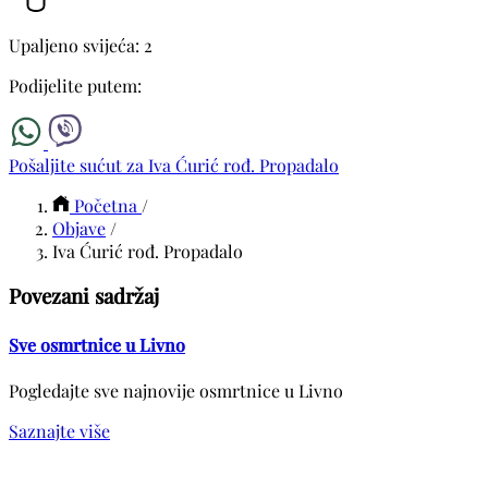
Upaljeno svijeća: 2
Podijelite putem:
Pošaljite sućut za Iva Ćurić rođ. Propadalo
Početna
/
Objave
/
Iva Ćurić rođ. Propadalo
Povezani sadržaj
Sve osmrtnice u Livno
Pogledajte sve najnovije osmrtnice u Livno
Saznajte više