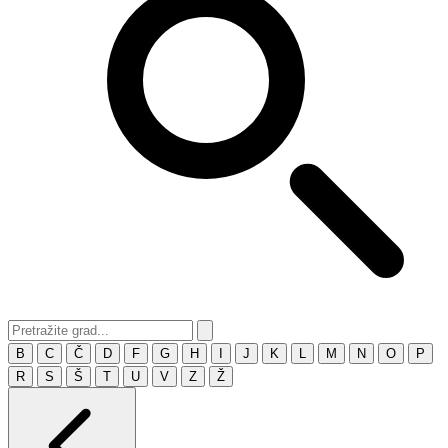
B
C
Č
D
F
G
H
I
J
K
L
M
N
O
P
R
S
Š
T
U
V
Z
Ž