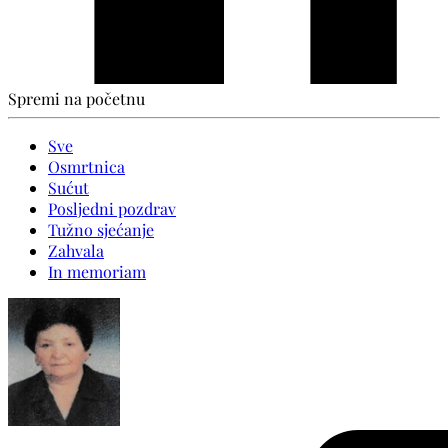
Spremi na početnu
Sve
Osmrtnica
Sućut
Posljedni pozdrav
Tužno sjećanje
Zahvala
In memoriam