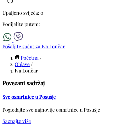
Upaljeno svijeća: 0
Podijelite putem:
Pošaljite sućut za Iva Lončar
Početna
/
Objave
/
Iva Lončar
Povezani sadržaj
Sve osmrtnice u Posušje
Pogledajte sve najnovije osmrtnice u Posušje
Saznajte više