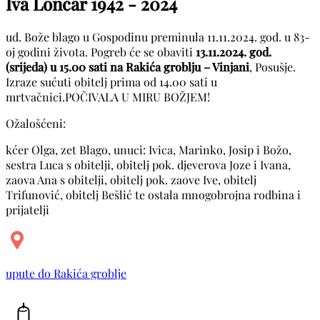
Iva Lončar
1942 - 2024
ud. Bože blago u Gospodinu preminula 11.11.2024. god. u 83-
oj godini života. Pogreb će se obaviti
13.11.2024. god.
(srijeda) u 15.00 sati na Rakića groblju – Vinjani
, Posušje.
Izraze sućuti obitelj prima od 14.00 sati u
mrtvačnici.POČIVALA U MIRU BOŽJEM!
Ožalošćeni:
kćer Olga, zet Blago, unuci: Ivica, Marinko, Josip i Božo,
sestra Luca s obitelji, obitelj pok. djeverova Joze i Ivana,
zaova Ana s obitelji, obitelj pok. zaove Ive, obitelj
Trifunović, obitelj Bešlić te ostala mnogobrojna rodbina i
prijatelji
upute do Rakića groblje