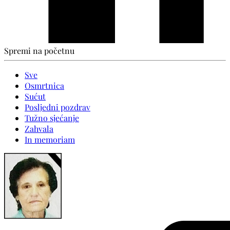
Spremi na početnu
Sve
Osmrtnica
Sućut
Posljedni pozdrav
Tužno sjećanje
Zahvala
In memoriam