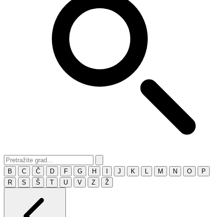
B
C
Č
D
F
G
H
I
J
K
L
M
N
O
P
R
S
Š
T
U
V
Z
Ž