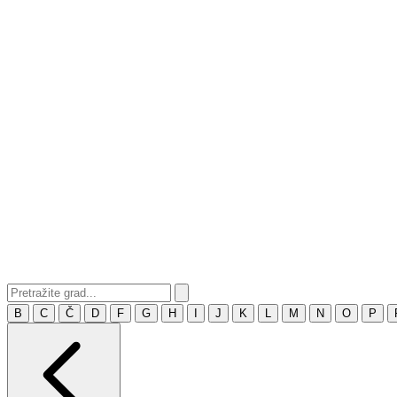
B
C
Č
D
F
G
H
I
J
K
L
M
N
O
P