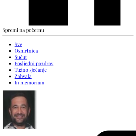
Spremi na početnu
Sve
Osmrtnica
Sućut
Posljedni pozdrav
Tužno sjećanje
Zahvala
In memoriam