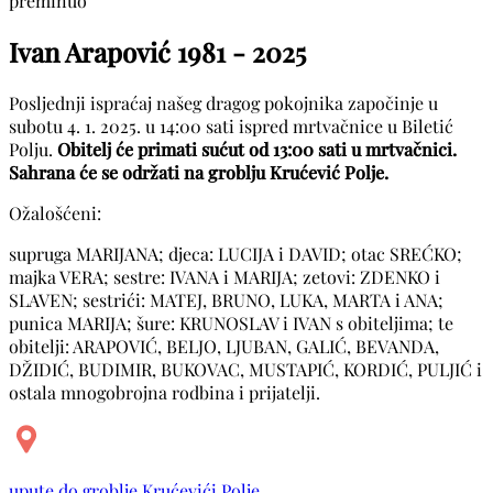
preminuo
Ivan Arapović
1981 - 2025
Posljednji ispraćaj našeg dragog pokojnika započinje u
subotu 4. 1. 2025. u 14:00 sati ispred mrtvačnice u Biletić
Polju.
Obitelj će primati sućut od 13:00 sati u mrtvačnici.
Sahrana će se održati na groblju Krućević Polje.
Ožalošćeni:
supruga MARIJANA; djeca: LUCIJA i DAVID; otac SREĆKO;
majka VERA; sestre: IVANA i MARIJA; zetovi: ZDENKO i
SLAVEN; sestrići: MATEJ, BRUNO, LUKA, MARTA i ANA;
punica MARIJA; šure: KRUNOSLAV i IVAN s obiteljima; te
obitelji: ARAPOVIĆ, BELJO, LJUBAN, GALIĆ, BEVANDA,
DŽIDIĆ, BUDIMIR, BUKOVAC, MUSTAPIĆ, KORDIĆ, PULJIĆ i
ostala mnogobrojna rodbina i prijatelji.
upute do groblje Krućevići Polje