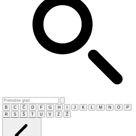
B
C
Č
D
F
G
H
I
J
K
L
M
N
O
P
R
S
Š
T
U
V
Z
Ž