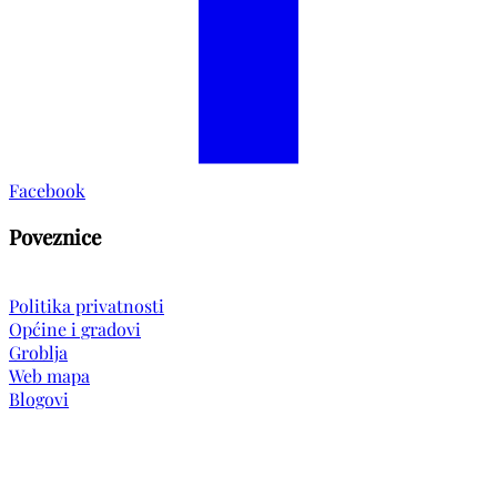
Facebook
Poveznice
Politika privatnosti
Općine i gradovi
Groblja
Web mapa
Blogovi