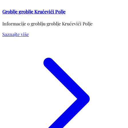
Groblje groblje Krućevići Polje
Informacije o groblju groblje Krućevići Polje
Saznajte više