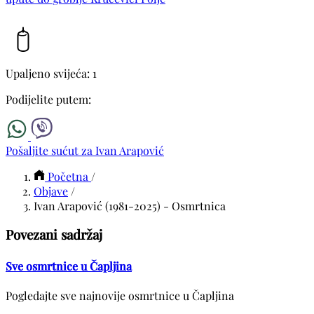
Upaljeno svijeća: 1
Podijelite putem:
Pošaljite sućut za Ivan Arapović
Početna
/
Objave
/
Ivan Arapović (1981-2025) - Osmrtnica
Povezani sadržaj
Sve osmrtnice u Čapljina
Pogledajte sve najnovije osmrtnice u Čapljina