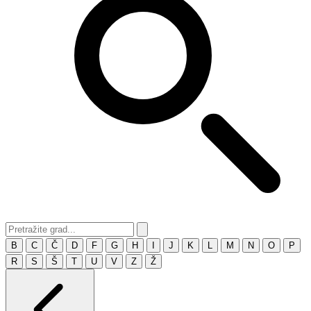
B
C
Č
D
F
G
H
I
J
K
L
M
N
O
P
R
S
Š
T
U
V
Z
Ž