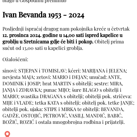
blago u Gospodinu preminuo
Ivan Bevanda
1953 - 2024
Posljednji ispraćaj dragog nam pokojnika kreće u četvrtak
12. prosinca 2024. godine u 14,00 sati ispred kapelice u
groblju u Sretnicama gdje će biti i pokop.
Obitelj prima
sućut od 13,00 sati u kapelici groblja.
Ožalošćeni:
sinovi: STJEPAN i TOMISLAV; kćeri: MARIJANA i JELENA;
nevjesta MAJA; zetovi: MARIO i DEJAN; unučad: ANTE,
DOMINIK i JOSIP; brat MARTIN s obitelji; sestre: MIRA,
JANJA i ZDRAVKA; punac MIJO; šure BLAGO s obitelji i
MARIO; svastika DRAGANA s obitelji; obitelji pok. stričeva:
MIJE i VLADE; tetka KATA s obitelji; obitelj pok. tetke JANJE;
obitelji pok. ujaka: STIPE i MIRKA te obitelji: BEVANDA,
GADŽE, OSTOJIĆ, PETROVIĆ, VASILJ, MANDIĆ, BABIĆ,
BOŽIĆ, ROZIĆ i ostala mnogobrojna rodbina i prijatelji.