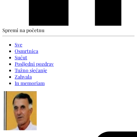
Spremi na početnu
Sve
Osmrtnica
Sućut
Posljedni pozdrav
Tužno sjećanje
Zahvala
In memoriam