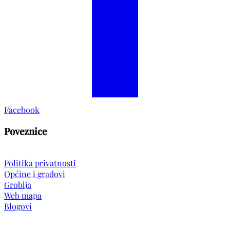
Facebook
Poveznice
Politika privatnosti
Općine i gradovi
Groblja
Web mapa
Blogovi