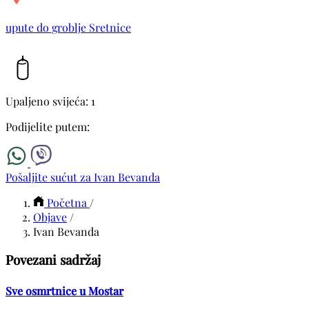
upute do groblje Sretnice
Upaljeno svijeća: 1
Podijelite putem:
Pošaljite sućut za Ivan Bevanda
Početna
/
Objave
/
Ivan Bevanda
Povezani sadržaj
Sve osmrtnice u Mostar