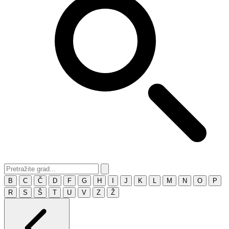
B
C
Č
D
F
G
H
I
J
K
L
M
N
O
P
R
S
Š
T
U
V
Z
Ž