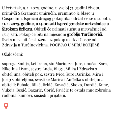
U četvrtak, 9. 1. 2025. godine, u svojoj 75. godini života,
primivši Sakrament umirućih, preminuo je blago u
Gospodinu. Ispraćaj dragog pokojnika održat će se u subotu,
11. 1. 2025. godine, u 14:00 sati ispred gradske mrtvačnice u
Širokom Brijegu
. Obitelj će primati sućut u mrtvačnici od
13:15 sati. Pokop će biti na mjesnom
groblju Turčinovići
.
Sveta misa bit će služena uz pokop u crkvi Gospe od
Zdravlja u Turčinovićima. POČIVAO U MIRU BOŽJEM!
Ožalošćeni:
supruga Smilja, kći Irena, sin Mario, zet Jure, unučad Sara,
Nikolina i Ivan, sestre Anđa, Blaga, Milka i Zdravka s
obiteljima, obitelj pok. sestre Ivice, šure Darinko, Miro i
Josip s obiteljima, svastike Marica i Anđelka s obiteljima,
obitelji: Bubalo, Bilać, Brkić, Kovačić, Skoko, Đordić, Kunc,
Vukoja, Begić, Bagarić, Ćorić, Pavičić te ostala mnogobrojna
rodbina, kumovi, susjedi i prijatelji.