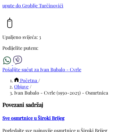
upute do Groblje Turčinovići
Upaljeno svijeća: 3
Podijelite putem:
Pošaljite sućut za Ivan Bubalo - Cvrle
Početna
/
Objave
/
Ivan Bubalo - Cvrle (1950-2025) - Osmrtnica
Povezani sadržaj
Sve osmrtnice u Široki Brijeg
Pogledajte sve najnovije osmrtnice u Široki Brijeg