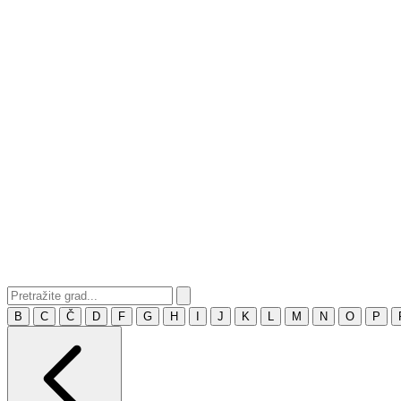
B
C
Č
D
F
G
H
I
J
K
L
M
N
O
P