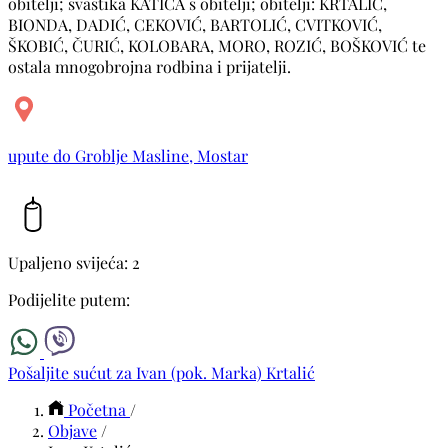
obitelji; svastika KATICA s obitelji; obitelji: KRTALIĆ,
BIONDA, DADIĆ, CEKOVIĆ, BARTOLIĆ, CVITKOVIĆ,
ŠKOBIĆ, ČURIĆ, KOLOBARA, MORO, ROZIĆ, BOŠKOVIĆ te
ostala mnogobrojna rodbina i prijatelji.
upute do Groblje Masline, Mostar
Upaljeno svijeća: 2
Podijelite putem:
Pošaljite sućut za Ivan (pok. Marka) Krtalić
Početna
/
Objave
/