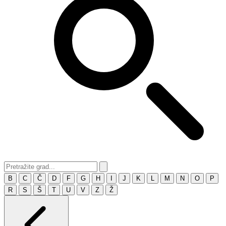
B
C
Č
D
F
G
H
I
J
K
L
M
N
O
P
R
S
Š
T
U
V
Z
Ž