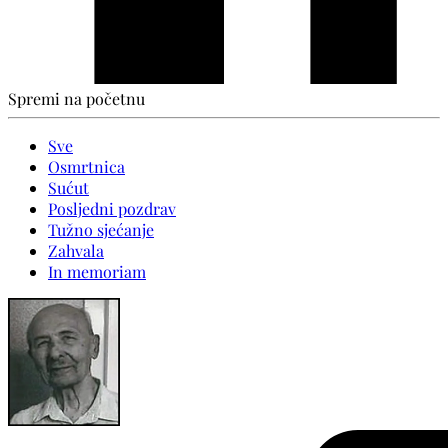
Spremi na početnu
Sve
Osmrtnica
Sućut
Posljedni pozdrav
Tužno sjećanje
Zahvala
In memoriam