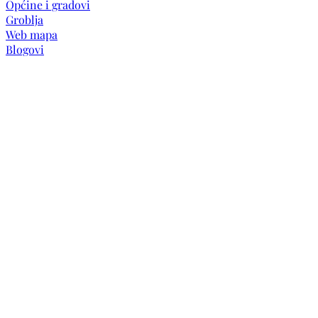
Općine i gradovi
Groblja
Web mapa
Blogovi