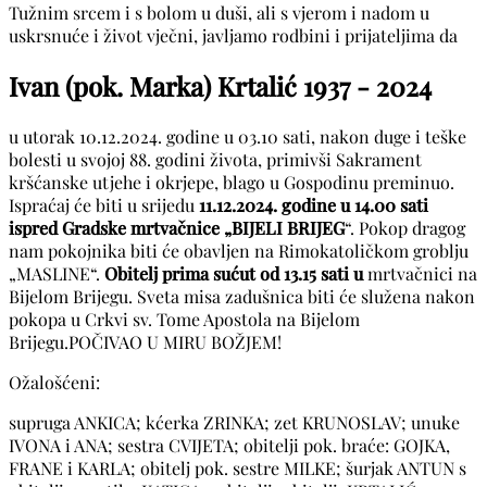
Tužnim srcem i s bolom u duši, ali s vjerom i nadom u
uskrsnuće i život vječni, javljamo rodbini i prijateljima da
Ivan (pok. Marka) Krtalić
1937 - 2024
u utorak 10.12.2024. godine u 03.10 sati, nakon duge i teške
bolesti u svojoj 88. godini života, primivši Sakrament
kršćanske utjehe i okrjepe, blago u Gospodinu preminuo.
Ispraćaj će biti u srijedu
11.12.2024. godine u 14.00 sati
ispred Gradske mrtvačnice „BIJELI BRIJEG
“. Pokop dragog
nam pokojnika biti će obavljen na Rimokatoličkom groblju
„MASLINE“.
Obitelj prima sućut od 13.15 sati u
mrtvačnici na
Bijelom Brijegu. Sveta misa zadušnica biti će služena nakon
pokopa u Crkvi sv. Tome Apostola na Bijelom
Brijegu.POČIVAO U MIRU BOŽJEM!
Ožalošćeni:
supruga ANKICA; kćerka ZRINKA; zet KRUNOSLAV; unuke
IVONA i ANA; sestra CVIJETA; obitelji pok. braće: GOJKA,
FRANE i KARLA; obitelj pok. sestre MILKE; šurjak ANTUN s