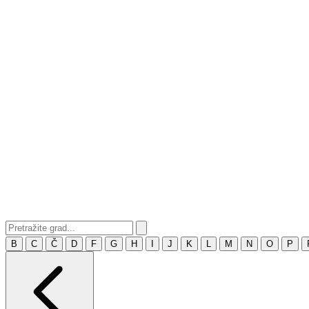
B
C
Č
D
F
G
H
I
J
K
L
M
N
O
P