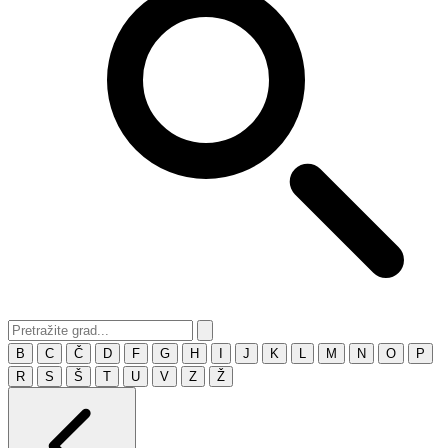
B
C
Č
D
F
G
H
I
J
K
L
M
N
O
P
R
S
Š
T
U
V
Z
Ž