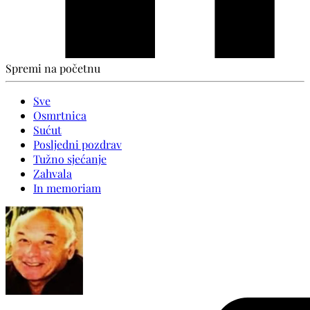
Spremi na početnu
Sve
Osmrtnica
Sućut
Posljedni pozdrav
Tužno sjećanje
Zahvala
In memoriam