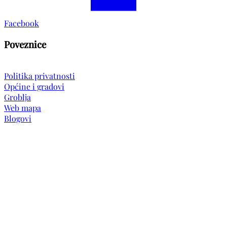
Facebook
Poveznice
Politika privatnosti
Općine i gradovi
Groblja
Web mapa
Blogovi