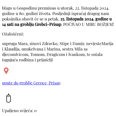
blago u Gospodinu preminuo u utorak, 22. listopada 2024.
godine u 80. godini života. Posljednji ispraćaj dragog nam
pokojnika obavit će se u petak,
25. listopada 2024. godine u
14 sati na groblju Grebci-Prisap
. POČIVAO U MIRU BOŽJEM!
Ožalošćeni:
supruga Mara, sinovi Zdravko, Stipe i Damir, nevjesteMarija
i Klaudija, unukeIvana i Marina, sestra Mila sa
djecomIvicom, Tomom, Dragicom i Ivankom, te ostala
tugujuća rodbina i prijatelji
upute do groblje Grepce, Prisap
Upaljeno svijeća: 0