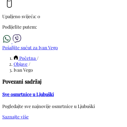
Upaljeno svijeća: 0
Podijelite putem:
Pošaljite sućut za Ivan Vego
Početna
/
Objave
/
Ivan Vego
Povezani sadržaj
Sve osmrtnice u Ljubuški
Pogledajte sve najnovije osmrtnice u Ljubuški
Saznajte više