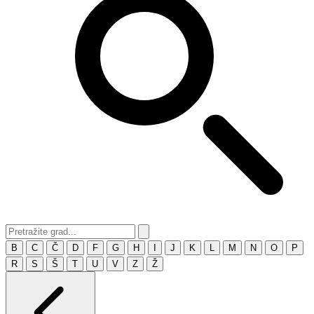
B
C
Č
D
F
G
H
I
J
K
L
M
N
O
P
R
S
Š
T
U
V
Z
Ž