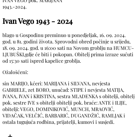
IVAN VEGO pok. MARIJANA
1943.-2024.
Ivan Vego
1943 - 2024
blago u Gospodinu preminuo u ponedjeljak, 16. 09. 2024.
god. u 81. godini života. Sprovodni obred počinje u srijedu,
18. 09. 2024. god. u 16:00 sati na Novom groblju na HUMCU-
LJUBUŠKI,gdje će biti i pokopan. Obitelj prima izraze sućuti
od 15:30 sati ispred kapelice groblja.
Ožalošćeni:
sin MARIJO, kćeri: MARIJANA i SILVANA, nevjesta
GABRIELE, zet BORO, unučad: STIPE i nevjesta MATIJA,
IVANA, IVAN i KRISTINA, sestra MLADENKA s obitelji, obitelj
pok. sestre IVE s obitelji obitelji pok. braće: ANTE i ILIJE,
obitelji: VEGO, DOMINIKOVIĆ, MUNCH, MRAOVIĆ,
VIDAČAK, VELČIĆ, BARBARIĆ, DUGANDŽIĆ, RAMLJAK i
ostala tugujuća rodbina, prijatelji, kumovi i susjedi.