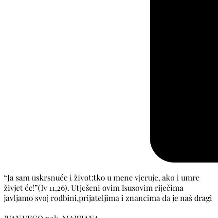
“Ja sam uskrsnuće i život:tko u mene vjeruje, ako i umre
živjet će!”(Iv 11,26). Utješeni ovim Isusovim riječima
javljamo svoj rodbini,prijateljima i znancima da je naš dragi